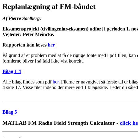
Replanlægning af FM-båndet
Af Pierre Soelberg.
Eksamensprojekt (civilingeniør-eksamen) udført i perioden 1. n
Vejleder: Peter Meincke.
Rapporten kan læses
her
På grund af et problem med at få de rigtige fonte med i pdf-filen, ka
formlerne bliver i så fald ikke vist korrekt.
Bilag 1-4
Alle bilag findes som pdf
her
. Filerne er navngivet så første tal er b
4 side 17. Visse filer indeholder mere end 1 bilagsside. Leder du såle
Bilag 5
MATLAB FM Radio Field Strength Calculator -
click h