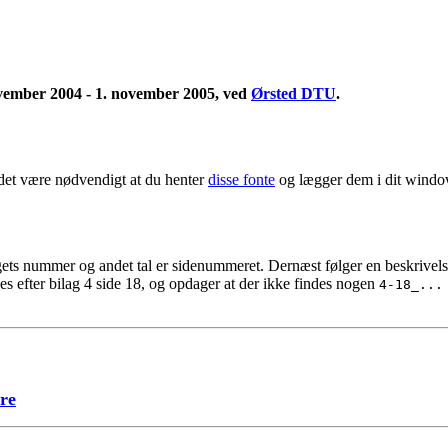
ovember 2004 - 1. november 2005, ved
Ørsted DTU
.
n det være nødvendigt at du henter
disse fonte
og lægger dem i dit window
ilagets nummer og andet tal er sidenummeret. Dernæst følger en beskrivels
des efter bilag 4 side 18, og opdager at der ikke findes nogen
4-18_..
ere