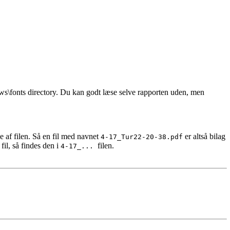
s\fonts directory. Du kan godt læse selve rapporten uden, men
e af filen. Så en fil med navnet
er altså bilag
4-17_Tur22-20-38.pdf
fil, så findes den i
filen.
.
4-17_...